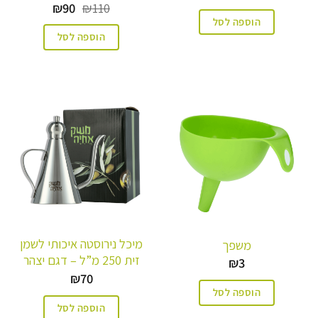
המחיר
המחיר
₪
90
₪
110
המקורי
הנוכחי
הוספה לסל
היה:
הוא:
הוספה לסל
₪90.
₪110.
מיכל נירוסטה איכותי לשמן
משפך
זית 250 מ”ל – דגם יצהר
₪
3
₪
70
הוספה לסל
הוספה לסל