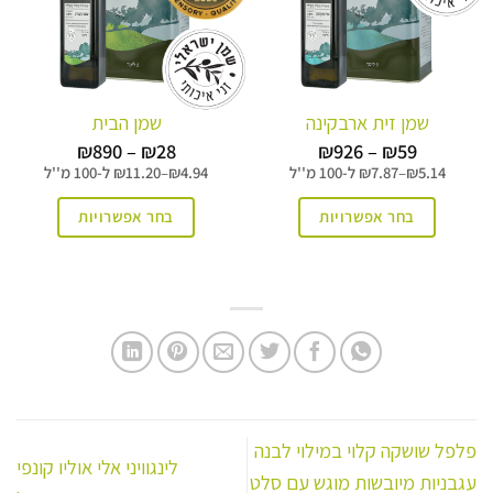
לבחור
לבחור
את
את
האפשרויות
האפשרויות
שמן זית ארבקינה
שמן הבית
בעמוד
בעמוד
טווח
טווח
₪
890
–
₪
28
₪
926
–
₪
59
המוצר
המוצר
מחירים:
מחירים:
5.14
₪
–
7.87
₪
ל-
100 מ''ל
4.94
₪
–
11.20
₪
ל-
100 מ''ל
עד
עד
בחר אפשרויות
בחר אפשרויות
למוצר
למוצר
זה
זה
יש
יש
מספר
מספר
סוגים.
סוגים.
ניתן
ניתן
לבחור
לבחור
פלפל שושקה קלוי במילוי לבנה
לינגוויני אלי אוליו קונפי
את
את
עגבניות מיובשות מוגש עם סלט