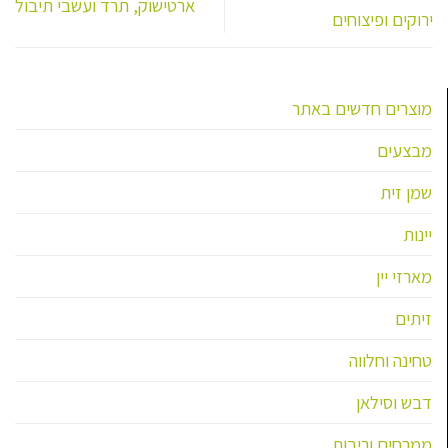
ארטישוק, תרד ועשבי תיבול
האפשרויות
האפשרויות
ירוקים ופיצוחים
בעמוד
בעמוד
המוצר
המוצר
מוצרים חדשים באתר
מבצעים
שמן זית
יינות
מארזי יין
זיתים
טחינה וחלווה
דבש וסילאן
ממרחים וריבות