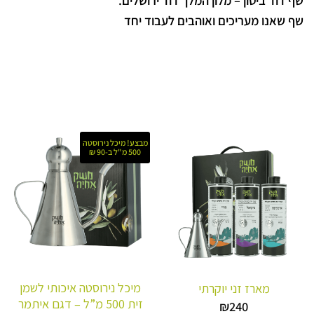
שף דוד ביטון – מלון המלך דוד ירושלים.
שף שאנו מעריכים ואוהבים לעבוד יחד
מבצע! מיכל נירוסטה
500 מ"ל ב-90 ₪
מיכל נירוסטה איכותי לשמן
מארז זני יוקרתי
זית 500 מ”ל – דגם איתמר
₪
240