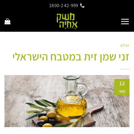
Ski
1800-242-999
t
conten
הבלוג
זני שמן זית במטבח הישראלי
12
מאי