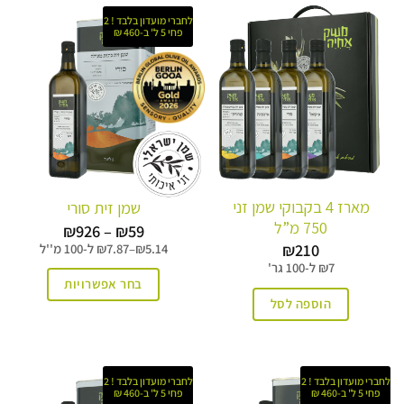
לחברי מועדון בלבד ! 2
פחי 5 ל' ב-460 ₪
מארז 4 בקבוקי שמן זני
שמן זית סורי
750 מ”ל
טווח
₪
926
–
₪
59
מחירים:
₪
210
5.14
₪
–
7.87
₪
ל-
100 מ''ל
7
₪
ל-
100 גר'
עד
בחר אפשרויות
הוספה לסל
למוצר
זה
יש
לחברי מועדון בלבד ! 2
לחברי מועדון בלבד ! 2
מספר
פחי 5 ל' ב-460 ₪
פחי 5 ל' ב-460 ₪