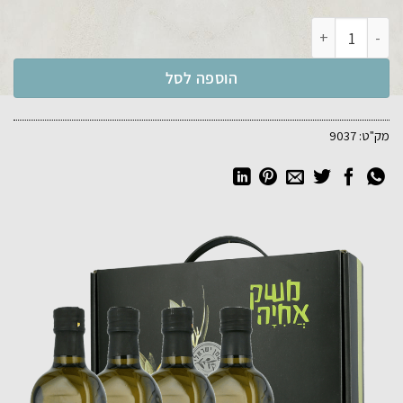
כמות של מארז 4 בקבוקי שמן זני 750 מ"ל
הוספה לסל
מק"ט:
9037