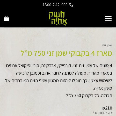
Ski
1800-242-999
t
conten
שמן זית
מארז 4 בקבוקי שמן זני 750 מ”ל
4 סוגים של שמן זית זני: קורנייקי, ארבקינה, סורי ופיקואל ארוזים
במארז מהודר. מעולה למתנה לחבר אהוב וכמובן לרכישה
לשימוש עצמי. כך תוכלו ליהנות ממגוון שמני הזית המובחרים של
משק אחיה.
תכולה: כל בקבוק 750 מ”ל
₪
210
7
₪
ל-
100 גר'