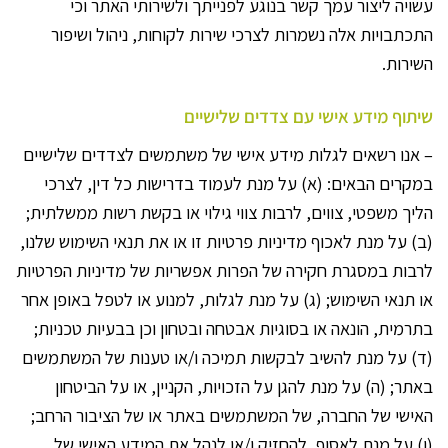
עשויה ליצור עמך קשר בנוגע לפנייתך ולשירותי האתר וכי
התכתבויות אלה נשמרות לצרכי שירות לקוחות, ניהול ושיפור
השירות.
שיתוף מידע אישי עם צדדים שלישיים
– אנו רשאים לגלות מידע אישי של משתמשים לצדדים שלישיים
במקרים הבאים: (א) על מנת לעמוד בדרישות כל דין, לצרכי
הליך משפטי, צווים, לרבות צווי גילוי או בקשת רשות ממשלתית;
(ב) על מנת לאכוף מדיניות פרטיות זו או את תנאי השימוש שלנו,
לרבות במסגרת חקירה של הפרות אפשריות של מדיניות הפרטיות
או תנאי השימוש; (ג) על מנת לגלות, למנוע או לטפל באופן אחר
בתרמית, הונאה או בסוגיות אבטחה ובטחון וכן בבעיות טכניות;
(ד) על מנת להשיב לבקשות תמיכה ו/או טענות של המשתמשים
באתר; (ה) על מנת להגן על הזכויות, הקניין, או על הביטחון
האישי של החברה, של המשתמשים באתר או של הציבור הרחב;
(ו) על מנת לאסוף, להחזיק ו/או לנהל את המידע האישי של