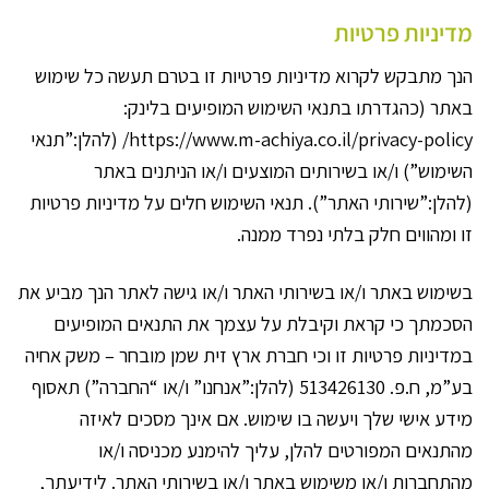
מדיניות פרטיות
הנך מתבקש לקרוא מדיניות פרטיות זו בטרם תעשה כל שימוש
באתר (כהגדרתו בתנאי השימוש המופיעים בלינק:
https://www.m-achiya.co.il/privacy-policy/ (להלן:”תנאי
השימוש”) ו/או בשירותים המוצעים ו/או הניתנים באתר
(להלן:”שירותי האתר”). תנאי השימוש חלים על מדיניות פרטיות
זו ומהווים חלק בלתי נפרד ממנה.
בשימוש באתר ו/או בשירותי האתר ו/או גישה לאתר הנך מביע את
הסכמתך כי קראת וקיבלת על עצמך את התנאים המופיעים
במדיניות פרטיות זו וכי חברת ארץ זית שמן מובחר – משק אחיה
בע”מ, ח.פ. 513426130 (להלן:”אנחנו” ו/או “החברה”) תאסוף
מידע אישי שלך ויעשה בו שימוש. אם אינך מסכים לאיזה
מהתנאים המפורטים להלן, עליך להימנע מכניסה ו/או
מהתחברות ו/או משימוש באתר ו/או בשירותי האתר. לידיעתך,