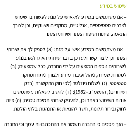
שימוש במידע
– אנו משתמשים במידע לא-אישי על מנת לעשות בו שימוש
לצרכים סטטיסטיים, אנליטיים, מחקריים ושיווקיים, וכן לצורך
התאמה, פיתוח ושיפור האתר ושירותי האתר.
– אנו משתמשים במידע אישי על מנת: (א) לספק לך את שירותי
האתר וכן ליצור קשר ולעדכן בדבר שירותי האתר ו/או בנוגע
לשירותים נוספים המוצעים על ידי החברה, ככל שמוצעים; (ב)
למטרות שמירה, ניהול ועיבוד מידע ולצורך ניתוח ומחקר
סטטיסטי; (ג) לשלוח ניוזלטר {לפי חוק התקשורת (בזק
ושידורים), התשמ”ב–1982}; (ד) להשיב לשאלות משתמשים
אודות השימוש באתר וכן, להעניק שירותי תמיכה טכנית; (ה) ציות
לחוק ובירור תלונות, חשד להונאות או התנהגות בלתי הולמת.
– הנך מסכים כי החברה תשמור את ההתכתבויות עמך וכי החברה