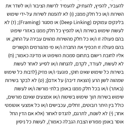
להעביר, להפיץ, להעתיק, להעמיד לרשות הציבור ו/או לשדר את
השירות ו/או כל חלק ממנו; (ו) לא להפנות לשירות על-ידי שימוש
בלינקים עמוקים (Deep Linking) או מסגור (Framing); (ז) לא
לעשות שימוש בשירות ו/או להפיץ כל חלק ממנו באזורי שיפוט
בהם פעולה זו ו/או כל חלק מהשירות מהווים עבירה על החוק, או
בהם פעולה זו תכפיף את החברה ו/או מי מהגורמים הקשורים
אליו לחובת רישום בתחום סמכות השיפוט או מדינה כאמור; (ח)
לא לעשות, לעודד, לקדם, להנחות ו/או לסייע לאחר לעשות
בשירות כל שימוש שאינו חוקי, פוגעני ו/או מזיק {לרבות כל שימוש
שמהווה לשון הרע (הוצאת דיבה) על אדם}; (ט) לא לבקר בשירות
(באתר) ו/או בכל חלק ממנו באופן בלתי מורשה ו/או לעשות
שימוש בשירות תוך שימוש בשיטות ו/או אמצעים שאינם מורשים,
כולל בין היתר רובוטים, זחלים, עכבישים ו/או כל אמצעי אוטומטי
אחר; (י) לא לשנות, לתרגם, להנדס לאחור (אלא אם הדין החל
אוסר באופן מפורש הצבת הגבלה כאמור), לעשות כל ניסיון