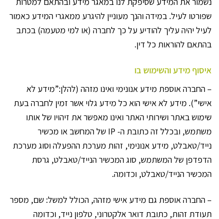
נשמור את המידע שסיפקת לנו במאגר מידע ובהתאם למטרות
שפורטו לעיל. במידה והנך מעוניין להיגרע ממאגרי המידע כאמור
לעיל יהיה עליך להודיע על כך לחברה (או למי מטעמה) בכתב
בהתאם להוראות כל דין.
איסוף מידע והשימוש בו
– החברה אוספת מידע אנונימי ואינו מזהה (להלן:”מידע לא
אישי”). מידע לא אישי הוא כל מידע גלוי אשר זמין לחברה בעת
שימוש באתר ושירותי האתר ואינו מאפשר את זיהויו של אותו
משתמש, ובכלל זה כתובת ה- IP של המחשב או מכשיר
נייד/טאבלט, מידע אנונימי, זהות מערכת ההפעלה וסוג מערכת
הדפדפן של המשתמש, סוג המכשיר הנייד/טאבלט, גרסת
המכשיר הנייד/טאבלט, וכדומה.
– החברה אוספת גם מידע אישי מזהה, הכולל למשל: שם, מספר
תעודת זהות, כתובת דואר אלקטרוני, טלפון נייד, וכדומה