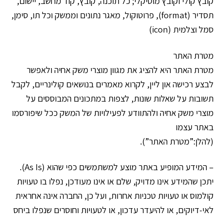
קובץ קולי וקובץ מוסיקלי; כל תוכנה, קובץ, קוד מחשב, יישום,
תסדיר (format), פרוטוקול, מאגר נתונים וממשק וכל תו, סימן,
סמל וצלמית (icon)
מטרת האתר
מטרת האתר היא להציג את מגוון מוצרי משק אחיה ולאפשר
לבצע רכישה און ליין, לקרוא מאמרים בנושאים קולינריים, לקבל
תשובות על שאלות שונות, לצפות במתכונים המבוססים על
מוצרי משק אחיה ולהתוודע לפעילויות של המשק ככל שיפורסמו
באתר עצמו
(להלן:”מטרת האתר”).
– המידע המופיע באתר מוצע למשתמשים כפי שהוא (As Is).
יתכן שהמידע אינו מדויק, שלם או אינו מעודכן, נפלו בו טעויות
קולמוס או טעויות טכניות אחרות, ועל כן, החברה אינה אחראית
לאי-דיוקים, או להיעדר עדכון, או לטעויות וחוסרים שנפלו ביחס