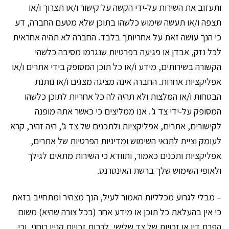
ותעזוב את השירות על-ידי הקשה על קישור ו/או תצרוך ו/או
תצפה ו/או תעשה שימוש כלשהו בתוכן שלא מטעם החברה, דע
כי הנך עושה זאת על אחריותך בלבד. החברה לא תהיה אחראית
לכל נזק, אבדן או פגיעה בפרטיות שנגרמו מסיבה כלשהי
הקשורה בשירותים, מידע ו/או כל תוכן המסופק בידי אתרים ו/או
אפליקציות אחרות. החברה אינה מציגה מצגים ו/או נותנת
הבטחות ו/או המלצות ולא תהיה לה כל אחריות לתוכן כלשהו
המסופק על-ידי צד ג’. אנו ממליצים כי כאשר אתה מופנה
לקישורים, אתרים, אפליקציות ולתכנים של צד ג’, היה זהיר, קרא
לעומק וציית לתנאי השימוש ומדיניות הפרטיות של אתרים,
אפליקציות ותכנים כאמור, ותוודא כי השירות מתאים לגילך
ולאופי השימוש שלך ברשת האינטרנט.
– מבלי לגרוע מכלליות האמור לעיל, הנך מצהיר ומתחייב בזאת
כי אין בהעלאת כל תוכן או מידע אחר (בכל צורה שהיא) משום
הפרת דין או זכויות של צד שלישי, לרבות זכויות קניין רוחני, וכי