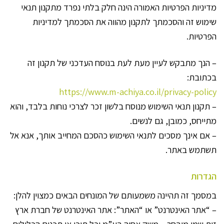
מדיניות הפרטיות האמורה הינה חלק בלתי נפרד מתקנון תנאי
שימוש זה והסכמתך לתקנון מהווה את הסכמתך למדיניות
הפרטיות.
– הנך מתבקש לעיין מעת לעת בנוסח העדכני של תקנון זה
בכתובת:
https://www.m-achiya.co.il/privacy-policy
– תקנון תנאי השימוש מנוסח בלשון זכר לצרכי נוחות בלבד, והוא
מתייחס, כמובן, גם לנשים.
– אם אינך מסכים לתנאי השימוש כהסכם המחייב אותך, אנא אל
תשתמש באתר.
הגדרות
במסמך זה תהיינה משמעותם של המונחים הבאים כמצוין להלן:
– “אתר האינטרנט” או “האתר”: אתר האינטרנט של חברת ארץ
זית שמן מובחר – משק אחיה בע”מ וכל תוכן או תכנים הכלולים