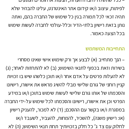
לפיתוח, עיצוב ו/או קידום אתר האינטרנט, עלינו להבהיר שלא
תהיה זכאי לכל תמורה בגין כל שימוש של החברה בהם, ואתה
נותן בזאת רישיון בלתי-הדיר וכלל-עולמי לחברה לעשות שימוש
בכל הצעה כאמור.
התחייבות המשתמש
– הנך מתחייב (א) לבצע אך ורק שימוש אישי שאינו מסחרי
בשירות וזאת בכפוף לתנאי השימוש; (ב) לא להתחזות לאחר; (ג)
לא להעלות פרטים על אדם אחר ו/או תוכן כלשהו שיש בו זכויות
קניין רוחני של גורם שלישי מבלי להשיג מראש את אישורו, רישיונו
והסכמתו של אותו גורם שלישי לעשות שימוש בתוכן ו/או במידע
הפרטי וכן את אישורו, רישיונו והסכמתו לכל שימוש על-ידי החברה
במסגרת ו/או בקשר עם ההסכם; (ד) לא למכור, להעניק רישיון
(או: רישיון משנה), להשכיר, להמחות, להעביר, לשעבד ו/או
לחלוק עם צד ג’ כל חלק בזכויותיך תחת תנאי השימוש; (ה) לא