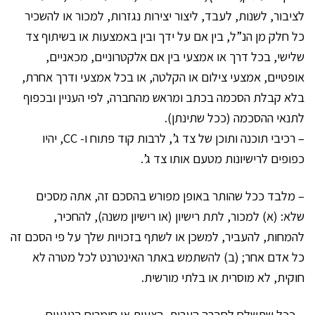
לציבור, לשנות, לעבד, ליצור יצירות נגזרות, למכור או להשכיר
כל חלק מן הנ”ל, בין אם על ידך ובין באמצעות או בשיתוף צד
שלישי, בכל דרך או אמצעי בין אם אלקטרוניים, מכאניים,
אופטיים, אמצעי צילום או הקלטה, או בכל אמצעי ודרך אחרת,
בלא קבלת הסכמה בכתב ומראש מהחברה, לפי העניין ובכפוף
לתנאי ההסכמה (ככל שתינתן).
– רכיבי תוכנה ותוכן של צד ג’, לרבות קוד פתוח ו- CC, יהיו
כפופים לרישיונות מטעם אותו צד ג’.
– מלבד ככל שהותר באופן מפורש בהסכם זה, אתה מסכים
שלא: (א) למכור, לתת רישיון (או רישיון משנה), להחכיר,
להמחות, להעביר, למשכן או לשתף בזכויות שלך על פי הסכם זה
כל אדם אחר; (ב) להשתמש באתר האינטרנט לכל מטרה לא
חוקית, לא מוסרית או בלתי מורשית.
– ככל שתשלח לחברה הערות, הצעות או חומרים הנוגעים