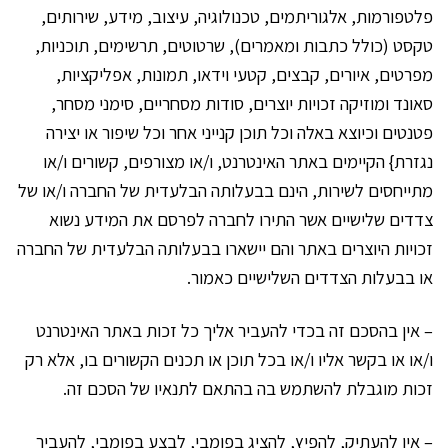
פלטפורמות, אלגוריתמים, טכנולוגיה, עיצוב, מידע, שירותים,
טקסט (כולל כתבות ומאמרים), שרטוטים, תרשימים, תוכניות,
מפרטים, איורים, קבצים, קטעי וידאו, תמונות, אפליקציות,
סאונד ומוזיקה זכויות יוצרים, סודות מסחריים, סימני מסחר,
פטנטים וכיוצא באלה וכל תוכן קנייני אחר וכל שיפור או יצירה
נגזרת} הקיימים באתר האינטרנט, ו/או מצורפים, קשורים ו/או
מתייחסים לשירות, הינם בבעלותה הבלעדית של החברה ו/או של
צדדים שלישיים אשר התירו לחברה לפרסם את המידע נשוא
זכויות היוצרים באתר והם יישארו בבעלותה הבלעדית של החברה
או בבעלות הצדדים השלישיים כאמור.
– אין בהסכם זה בכדי להעביר אליך כל זכות באתר האינטרנט
ו/או או בקשר אליו ו/או בכל תוכן או תכנים הקשורים בו, אלא רק
זכות מוגבלת להשתמש בה בהתאם לתנאיו של הסכם זה.
– אין להעתיק, להפיץ, להציג בפומבי, לבצע בפומבי, להעביר