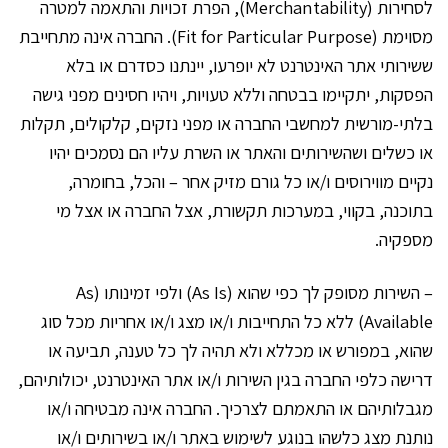
לסחירות (Merchantability), הפרת זכויות והתאמה למטרה
מסוימת (Fit for Particular Purpose). החברה אינה מתחייבת
ששירותי אתר האינטרנט לא יופרעו, יינתנו כסדרם או בלא
הפסקות, יתקיימו בבטחה וללא טעויות, ויהיו חסינים מפני גישה
בלתי-מורשית למחשבי החברה או מפני נזקים, קלקולים, תקלות
או כשלים ושהשירותים והאתר או השרת עליו הם נסמכים יהיו
נקיים מווירוסים ו/או כל גורם מזיק אחר – והכל, בחומרה,
בתוכנה, בקווי, במערכות תקשורת, אצל החברה או אצל מי
מספקיה.
– השירות מסופק לך כפי שהוא (As Is) ולפי זמינותו (As
Available) ללא כל התחייבות ו/או מצג ו/או אחריות מכל סוג
שהוא, במפורש או מכללא ולא תהיה לך כל טענה, תביעה או
דרישה כלפי החברה בגין השירות ו/או אתר האינטרנט, יכולותיהם,
מגבלותיהם או התאמתם לצרכיך. החברה אינה מבטיחה ו/או
נותנת מצג כלשהו בנוגע לשימוש באתר ו/או בשירותים ו/או