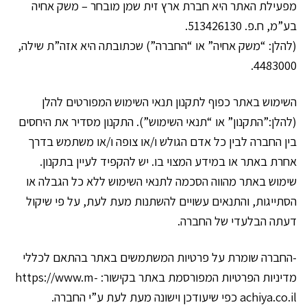
מפעילת האתר היא חברת ארץ זית שמן מובחר – משק אחיה
בע”מ, ח.פ. 513426130.
(להלן: “משק אחיה” או “החברה”) שכתובתה היא אזה”ת שילה,
4483000.
השימוש באתר כפוף לתקנון תנאי השימוש המפורטים להלן
(להלן:”התקנון” או “תנאי השימוש”). התקנון מסדיר את היחסים
בין החברה לבין כל אדם הגולש ו/או צופה ו/או משתמש בדרך
אחרת באתר או במידע המצוי בו. יש להקפיד לעיין בתקנון.
שימוש באתר מהווה הסכמה לתנאי השימוש ללא כל הגבלה או
הסתייגות, והתנאים עשויים להשתנות מעת לעת, על פי שיקול
דעתה הבלעדי של החברה.
-החברה שומרת על פרטיות המשתמשים באתר בהתאם לכללי
מדיניות הפרטיות המפורסמת באתר בקישור: https://www.m-
achiya.co.il כפי שיעודכן וישונה מעת לעת ע”י החברה.