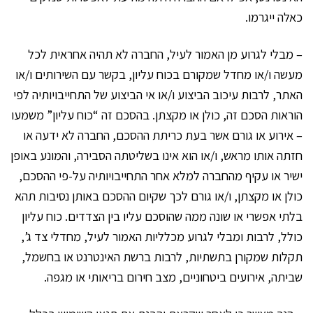
כאלה ייגרמו.
– מבלי לגרוע מן האמור לעיל, החברה לא תהיה אחראית לכל
מעשה ו/או מחדל שמקורם בכוח עליון, בקשר עם השירותים ו/או
האתר, לרבות עיכוב הביצוע ו/או אי הביצוע של התחייבויותיה לפי
הוראות הסכם זה, כולן או מקצתן. בהסכם זה “כוח עליון” משמעו
– אירוע או גורם אשר בעת כריתת ההסכם, החברה לא ידעה או
חזתה אותו מראש, ו/או הוא אינו בשליטתה הסבירה, והמונע באופן
ישיר או עקיף מהחברה למלא אחר התחייבויותיה על-פי ההסכם,
כולן או מקצתן, ו/או גורם לכך שקיום ההסכם באותן נסיבות תהא
בלתי אפשרי או שונה ממה שהוסכם עליו בין הצדדים. כוח עליון
כולל, לרבות ומבלי לגרוע מכלליות האמור לעיל, מחדלי צד ג’,
תקלות שמקורן בתשתיות, לרבות ברשת האינטרנט או בחשמל,
שביתה, אירועים ביטחוניים, מצב חירום בריאותי או מגפה.