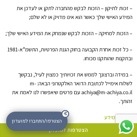
– זכות לתיקון – הזכות לבקש מהחברה לתקן או לעדכן את
המידע האישי שלך כאשר הוא אינו מדויק או לא שלם;
– הזכות למחיקה – הזכות לבקש שנמחק את המידע האישי שלך;
– כל זכות אחרת הקבועה בחוק הגנת הפרטיות, התשמ”א-1981
ובתקנות שהותקנו מכוחו.
– במידה וברצונך לממש את זכויותיך כמצוין לעיל, נבקשך
לשלוח אימייל לכתובת הדואר האלקטרוני הבאה: m-
achiya@m-achiya.co.il עם פרטים שיאפשרו לנו לאמת את
זהותך.
אבטחת מידע
הצטרפו/התחברו למועדון
– אנו משקיעים מאמצים סבירים ביישום ובשמירה על אבטחת
הצטרפות למועדון