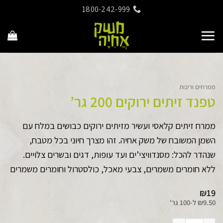
Ski
1800-242-999
t
conten
ממרחים וריבות
טפנד זיתים ירוקים 200 גר’
ממרח זיתים קלאסי ועשיר מזיתים ירוקים כבושים במלח עם
השמן המשובח של משק אחיה. זהו מצרך חיוני בכל מטבח,
שנהדר להכל: מסנדוויצי’ים ועד עופות, דגים ובשרים צלויים.
ללא חומרים משמרים, צבעי מאכל, כולסטרול וחומרים משמרים
₪
19
9.50
₪
ל-
100 גר'