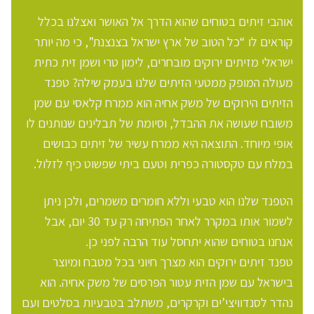
אוהבי זיתים בטוחים שהוא הדרך אל האושר ואצלנו בכלל
קוראים לו “כל הטוב של ארץ ישראל בצנצנת”, כי מה יותר
ישראלי מזיתים ירוקים מובחרים, לימון טרי ושמן זית כתית
מעולה המופק ממטעי הזיתים שלנו בעמק שילה? טפנד
הזיתים הירוקים של משק אחיה הוא ממרח קלאסי עם שמן
משובח שעושה את ההבדל, וסיומת של תבלינים שנותנים לו
אופי מיוחד. התוצאה היא ממרח עשיר של זיתים כבושים
במלח עם טקסטורה כפרית וטעם ביתי שפשוט כיף לזלול.
הטפנד שלנו הוא טבעי וללא חומרים משמרים, ולכן ניתן
לשמור אותו במקרר לאחר הפתיחה רק עד 30 יום, אבל
אנחנו בטוחים שהוא יתחסל עוד הרבה לפני כן.
טפנד זיתים ירוקים הוא מצרך חיוני בכל מטבח ומיוצר
בישראל עם שמן הזית עטור הפרסים של משק אחיה. הוא
נהדר לסנדוויצי’ים וקרקרים, משתלב בטבעיות בסלטים ועם