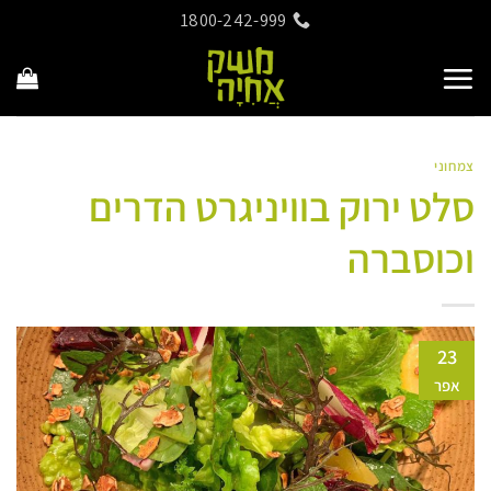
Ski
1800-242-999
t
conten
צמחוני
סלט ירוק בוויניגרט הדרים
וכוסברה
23
אפר