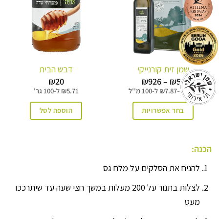
שמן זית קורנייקי
דבש הבית
טווח
₪
20
₪
926
–
₪
59
מחירים:
5.14
₪
–
7.87
₪
ל-
100 מ''ל
5.71
₪
ל-
100 גר'
עד
בחר אפשרויות
הוספה לסל
למוצר
זה
הכנה:
יש
להניח את הסלקים על מלח גס
מספר
סוגים.
לצלות בתנור על 200 מעלות במשך חצי שעה עד שיתרככו
ניתן
מעט
לבחור