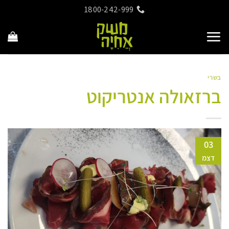
Ski
1800-242-999
t
conten
בשרי
ברזאולה אנטריקוט
03
דצמ