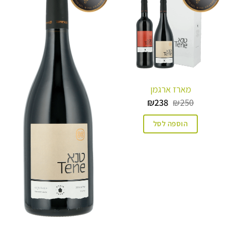
מארז ארגמן
המחיר
המחיר
₪
238
₪
250
המקורי
הנוכחי
היה:
הוא:
הוספה לסל
₪238.
₪250.