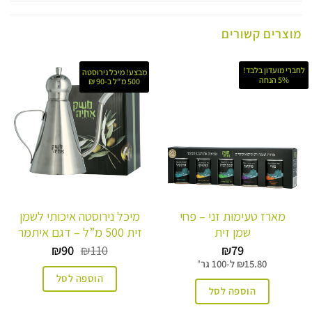
מוצרים קשורים
לחברי מועדון בלבד!
מבצע! מיכל נירוסטה
5% הנחה
500 מ"ל ב-90 ₪
מארז טעימות זני – פחי
מיכל נירוסטה איכותי לשמן
שמן זית
זית 500 מ”ל – דגם איתמר
המחיר
המחיר
₪
90
₪
110
₪
79
המקורי
הנוכחי
15.80
₪
ל-
100 גר'
היה:
הוא:
הוספה לסל
₪90.
₪110.
הוספה לסל