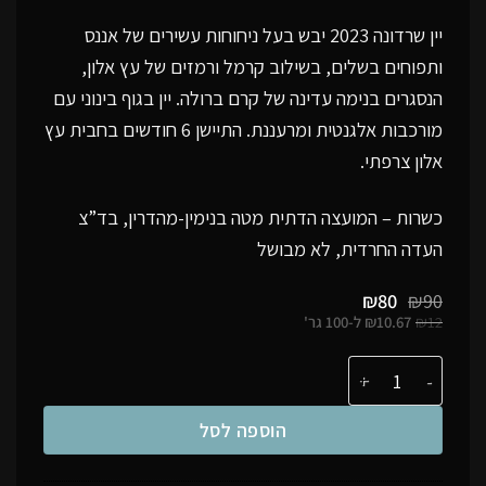
יין שרדונה 2023 יבש בעל ניחוחות עשירים של אננס
ותפוחים בשלים, בשילוב קרמל ורמזים של עץ אלון,
הנסגרים בנימה עדינה של קרם ברולה. יין בגוף בינוני עם
מורכבות אלגנטית ומרעננת. התיישן 6 חודשים בחבית עץ
אלון צרפתי.
כשרות – המועצה הדתית מטה בנימין-מהדרין, בד”צ
העדה החרדית, לא מבושל
המחיר
המחיר
₪
80
₪
90
המקורי
הנוכחי
12
₪
10.67
₪
ל-
100 גר'
היה:
הוא:
₪80.
₪90.
כמות של יין מסדרת 'טנא' שרדונה 2023 - 750 מ"ל
הוספה לסל