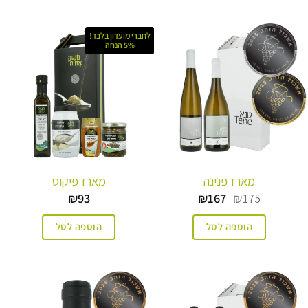
לחברי מועדון בלבד!
5% הנחה
מארז פנינה
מארז פיקוס
המחיר
המחיר
₪
93
₪
167
₪
175
המקורי
הנוכחי
היה:
הוא:
הוספה לסל
הוספה לסל
₪167.
₪175.