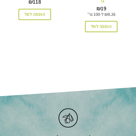
גר’
₪
118
₪
19
הוספה לסל
8.26
₪
ל-
100 גר'
הוספה לסל