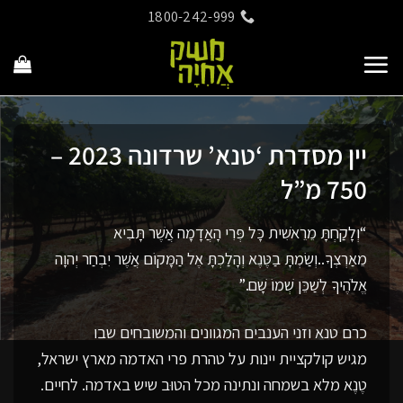
Ski
1800-242-999
t
conten
יין מסדרת ‘טנא’ שרדונה 2023 –
750 מ”ל
“וְלָקַחְתָּ מֵרֵאשִׁית כָּל פְּרִי הָאֲדָמָה אֲשֶׁר תָּבִיא
מֵאַרְצְךָ..וְשַׂמְתָּ בַטֶּנֶא וְהָלַכְתָּ אֶל הַמָּקוֹם אֲשֶׁר יִבְחַר יְהוָה
אֱלֹהֶיךָ לְשַׁכֵּן שְׁמוֹ שָׁם.”
כרם טנא וזני הענבים המגוונים והמשובחים שבו
מגיש קולקציית יינות על טהרת פרי האדמה מארץ ישראל,
טֶנֶא מלא בשמחה ונתינה מכל הטוּב שיש באדמה. לחיים.