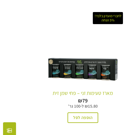
זה
יש
לחברי מועדון בלבד!
5% הנחה
מספר
סוגים.
ניתן
לבחור
את
האפשרויות
בעמוד
המוצר
מארז טעימות זני – פחי שמן זית
₪
79
15.80
₪
ל-
100 גר'
הוספה לסל