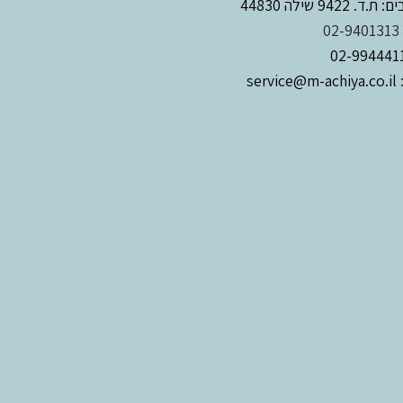
. 9422 שילה 44830
02-9401313
service@m-achiya.co.il