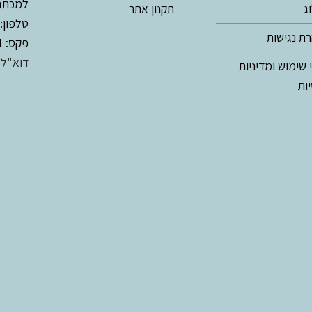
למכתבים: ת.ד
ג
תקנון אתר
טלפון:
ת נגישות
פקס: 02-9944411
דוא"ל:
 שימוש ומדיניות
ות