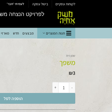
Ski
לקוחות עסקיים
ביטול עסקה
לעמיתי 'חבר'
t
conten
חנות המוצרים
מבצעים
חדש
מארזי יי
שמן זית
משפך
₪
3
כמות של משפך
הוספה לסל