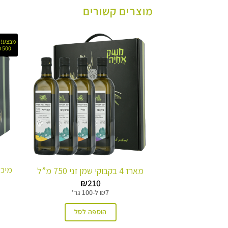
מוצרים קשורים
מבצע! מ
500 מ"ל ב-90 ₪
מארז 4 בקבוקי שמן זני 750 מ”ל
₪
210
7
₪
ל-
100 גר'
הוספה לסל