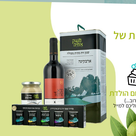
ת של
ם הולדת
וב...)
יכם למייל