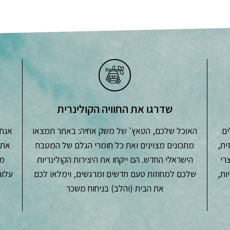
זה
יש
מספר
סוגים.
ניתן
לבחור
את
האפשרויות
שדרגו את החוויה הקולינרית
בעמוד
המוצר
ים
האוכל שלכם, הטאץ' של משק אחיה: באתר תמצאו
אנחנ
ית,
מתכונים מצוינים ואת כל חומרי הגלם של המטבח
את 
צרי
הישראלי החדש. הם ייקחו את היצירות הקולינריות
מש
ות,
שלכם למחוזות טעם חדשים ומרגשים, וימלאו לכם
את הבית (והלב) בניחוח משכר