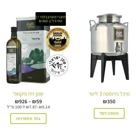
לחברי מועדון בלבד ! 2
פחי 5 ל' ב-460 ₪
מיכל נירוסטה 3 ליטר
שמן זית פיקואל
טווח
₪
926
–
₪
59
₪
350
מחירים:
5.14
₪
–
7.87
₪
ל-
100 מ''ל
הוספה לסל
עד
בחר אפשרויות
למוצר