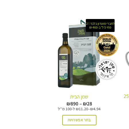
לחברי מועדון בלבד ! 2
פחי 5 ל' ב-460 ₪
טה איכותי לשמן זית 250
שמן הבית
טווח
₪
890
–
₪
28
מחירים:
4.94
₪
–
11.20
₪
ל-
100 מ''ל
עד
בחר אפשרויות
למוצר