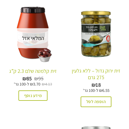
המלאי אזל
זית ירוק גדול – ללא גלעין
זית קלמטה שלם 2.3 ק”ג
275 גרם
המחיר
המחיר
₪
85
₪
95
המקורי
הנוכחי
₪
18
4.13
₪
3.70
₪
ל-
100 גר'
היה:
הוא:
6.55
₪
ל-
100 גר'
₪85.
₪95.
מידע נוסף
הוספה לסל