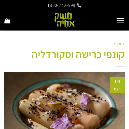
Ski
1800-242-999
t
conten
צמחוני
קונפי כרישה וסקורדליה
04
דצמ