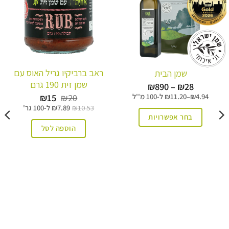
ראב ברביקיו גריל האוס עם
שמן הבית
שמן זית 190 גרם
טווח
₪
890
–
₪
28
מחירים:
המחיר
המחיר
₪
15
₪
20
4.94
₪
–
11.20
₪
ל-
100 מ''ל
המקורי
הנוכחי
10.53
₪
7.89
₪
ל-
100 גר'
עד
היה:
הוא:
בחר אפשרויות
₪15.
₪20.
הוספה לסל
למוצר
זה
יש
מספר
סוגים.
ניתן
לבחור