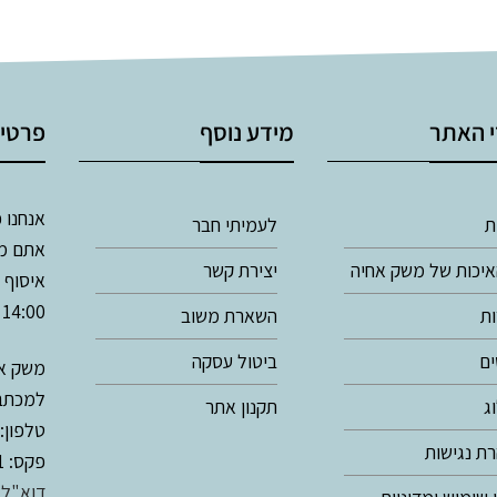
 האתר
מידע נוסף
פרטי
אנחנו פתוח
ת
לעמיתי חבר
אתם מו
איכות של משק אחיה
יצירת קשר
14:00
ת
השארת משוב
ם
ביטול עסקה
משק אח
למכתבים: ת.ד
ג
תקנון אתר
טלפון:
ת נגישות
פקס: 02-9944411
דוא"ל: