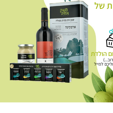
ת של
ם הולדת
וב...)
יכם למייל