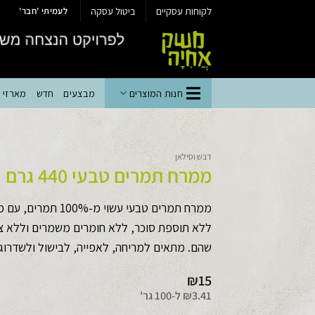
Ski
לקוחות עסקיים
ביטול עסקה
לעמיתי 'חבר'
t
conten
חנות המוצרים
מבצעים
חדש
מארזי יי
דבש וסילאן
ממרח תמרים טבעי 440 גרם
ממרח תמרים טבעי עשוי 
ללא תוספת סוכר, ללא חומרים משמרים וללא צב
שהם. מתאים למריחה, לאפייה, לבישול ולשדרוג 
₪
15
3.41
₪
ל-
100 גר'