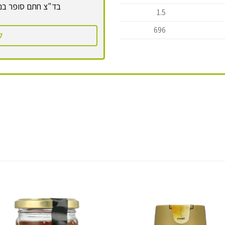
בד"צ חתם סופר בני
1.5
696
ל