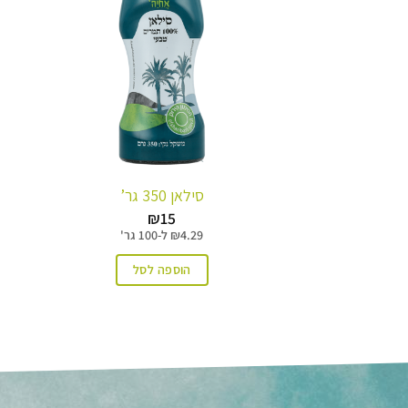
סילאן 350 גר’
₪
15
4.29
₪
ל-
100 גר'
הוספה לסל