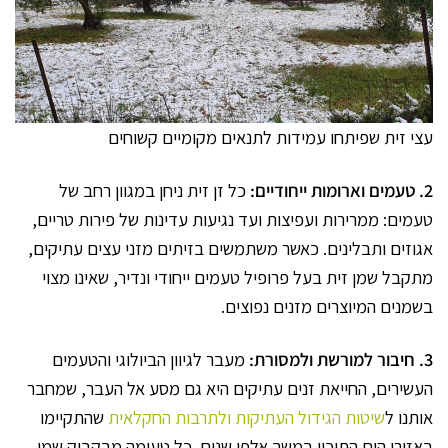
עצי זית שפיתחו עמידות לתנאים מקומיים קשוחים
2. טעמים וארומות ייחודיים:
כל זן זית ניחן במגוון רחב של
טעמים: ממרירות ועפיצות ועד נגיעות עדינות של פירות טריים,
אגוזים ותבלינים. כאשר משתמשים בזיתים מזני עצים עתיקים,
מתקבל שמן זית בעל פרופיל טעמים ייחודי ונדיר, שאינו מצוי
בשמנים המיוצרים מזנים נפוצים.
3. חיבור למורשת ולמסורת:
מעבר לגיוון הביולוגי והטעמים
העשירים, החייאת זנים עתיקים היא גם מסע אל העבר, שמחבר
אותנו ל
שיטות הגידול העתיקות ולתרבות החקלאית
שהתקיימו
באזורי הים התיכון במשך אלפי שנים. כל טעימה מבקבוק שמן