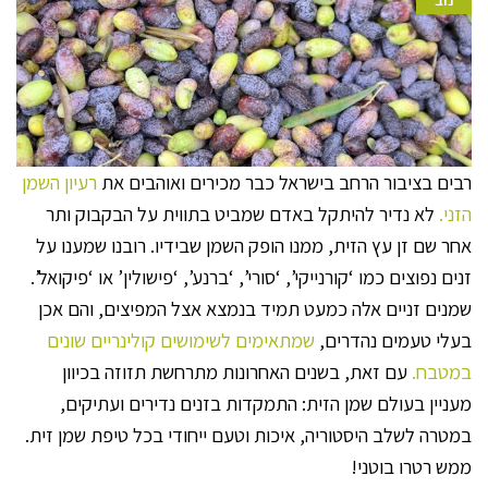
רבים בציבור הרחב בישראל כבר מכירים ואוהבים את
רעיון השמן
הזני.
לא נדיר להיתקל באדם שמביט בתווית על הבקבוק ותר
אחר שם זן עץ הזית, ממנו הופק השמן שבידיו. רובנו שמענו על
זנים נפוצים כמו ‘קורנייקי’, ‘סורי’, ‘ברנע’, ‘פישולין’ או ‘פיקואל’.
שמנים זניים אלה כמעט תמיד בנמצא אצל המפיצים, והם אכן
בעלי טעמים נהדרים,
שמתאימים לשימושים קולינריים שונים
במטבח.
עם זאת, בשנים האחרונות מתרחשת תזוזה בכיוון
מעניין בעולם שמן הזית: התמקדות בזנים נדירים ועתיקים,
במטרה לשלב היסטוריה, איכות וטעם ייחודי בכל טיפת שמן זית.
ממש רטרו בוטני!