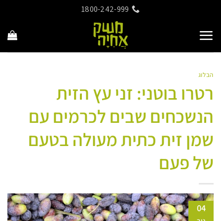
Ski
1800-242-999
t
conten
הבלוג
רטרו בוטני: זני עץ הזית
הנשכחים שבים לכרמים עם
שמן זית כתית מעולה בטעם
של פעם
04
נוב