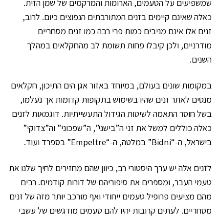
שמשפיעים על הטעמים, הארומות והמרקמים של שמן הזית.
כאלה שאינם קיימים בזנים המתורבתים הנפוצים כיום. לרוב,
זנים אלו אינם מניבים כמות פרי רבה כמו זנים מסחריים
מודרניים, ולכן קיבלו פחות תשומת לב מהחקלאים במהלך
השנים.
במקומות שונים בעולם, במיוחד באזור אגן הים התיכון, חקלאים
מנסים לאתר זנים שהיו בשימוש בתקופות קדומות אך נעלמו,
בשל חוסר התאמה לשיטות הגידול התעשייתיות. דוגמאות לזנים
כאלה כוללים למשל את זני ה”בישני”, ה”שפכוני” וה”צדוקי”
בישראל, ה-“Bidni” במלטה, ה-“Empeltre” בספרד ועוד.
לזנים אלה יש ערך היסטורי רב, כיוון שהם מחזירים לחיך שלנו את
טעמי העבר, ומספרים את סיפוריהם של דורות קודמים. רבים
מהם מציעים פרופיל טעמים ייחודי ואף מורכב יותר מזה של זנים
מסחריים. לעתים קרובות יהיו להם טעמים מודגשים של עשבי