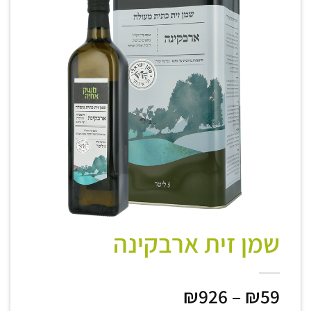
שמן זית ארבקינה
טווח
₪
926
–
₪
59