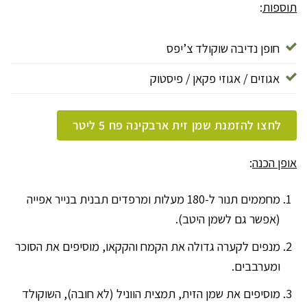
תוספות
:
חופן נדיבה שוקולד צ’יפס
אגוזים / אגוזי פקאן / פיסטוק
לחצו להזמנת שמן זית ארבקינה פח 5 ליטר
אופן הכנה
:
מחממים תנור ל-180 מעלות ומרפדים תבנית בנייר אפייה
(אפשר גם לשמן היטב).
מנפים לקערה גדולה את הקמח והקקאו, מוסיפים את הסוכר
ומערבבים.
מוסיפים את שמן הזית, תמצית הווניל (לא חובה), השוקולד