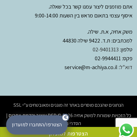
אתם מוזמנים ליצור עמנו קשר בכל שאלה.
איסוף עצמי בתאום מראש בין השעות 9:00-14:00
משק אחיה, א.ת. שילה.
למכתבים: ת.ד. 9422 שילה 44830
טלפון:
02-9401313
פקס: 02-9944411
דוא"ל:
service@m-achiya.co.il
הנתונים שהנכם מוסרים באתר זה מוגנים ומאובטחים ע"י SSL
כל הזכויות שמורות למשק אחיה 2026 ©
DSD עיצוב והקמת אתרים
|
הסדרי נגישות
הצטרפו/התחברו למועדון
הצטרפות למועדון
/*קוד פלאשי לטופס הרשמה לשידור מידע מועדון לקוחות*/