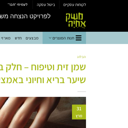
Ski
לקוחות עסקיים
ביטול עסקה
לעמיתי 'חבר'
t
conten
חנות המוצרים
מבצעים
חדש
מארזי יי
הבלוג
שמן זית וטיפוח – חלק ב’
שיער בריא וחיוני באמצע
31
מרץ