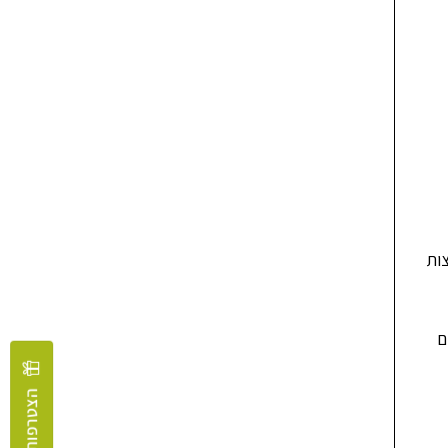
מן. ההרכב העשיר שלו הכולל ויטמין E, חומצות
ם
הצטרפות למועדון