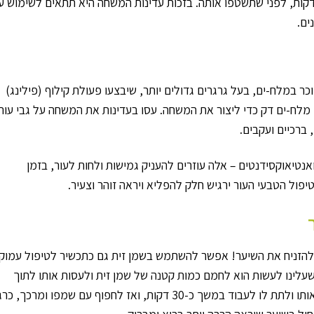
דקות, לפני שתשטפו אותה. בזכות עדינות המשחה היא תתאים לשימוש ע
ים.
ר במלח-ים, בעל גרגרים גדולים יותר, שיבצעו פעולת קילוף (פילינג)
 מלח-ים דק כדי ליצור את המשחה. עסו בעדינות את המשחה על גבי עור
ברכיים ועקבים.
ן זית כתית מעולה עשיר בויטמין E, וויטמין K ואנטיאוקסידנטים – אלה עוזרים להעניק גמישות ולחות לעור, בזמן
ול הטבעי העור ירגיש חלק להפליא ויראה זוהר וצעיר.
א להזניח את השיער! אפשר להשתמש בשמן זית גם כתכשיר לטיפול עמוק
שעלינו לעשות הוא לחמם כמות קטנה של שמן זית ולעסות אותו לתוך
השיער, תוך התמקדות בקצוות. מומלץ להשאיר אותו ולתת לו לעבוד במשך כ-30 דקות, ואז לחפוף עם שמפו ומרכך