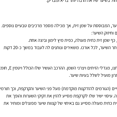
שיחול בשיער שיראה הרבה יותר בריא ומבריק.
ער, המבוססת על שמן זית, אך מכילה מספר מרכיבים טבעיים נוספים.
וחיזוק השיער:
ף שמן זית כתית מעולה, כפית מיץ לימון וביצה אחת.
מורחים את המסכה על הקרקפת ולאחר מכן על יתר השיער, לכל אורכו. משאירים ונותנים לה לעבוד במשך כ-20 דקות
היתרונות והיכולות של שמן הזית מפתיעים גם אותנו, מגדלי הזיתים ויצרני הש
תרון מועיל לשלל בעיות שיער.
יים (הגורמים להזדקנות מוקדמת) מעל פני השיער והקרקפת, וכך תורמי
ה. עיסוי ישיר שלו לקרקפת מסייע להזין את זקיקי השערות והופך את
ת כתית מעולה מסייע גם באיחוי של קצוות שיער מפוצלים ומותיר את