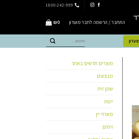
1800-242-999
התחבר / הרשמה לחבר מועדון
0
₪
חיפוש
ועדון
עבור:
מוצרים חדשים באתר
מבצעים
שמן זית
יינות
מארזי יין
זיתים