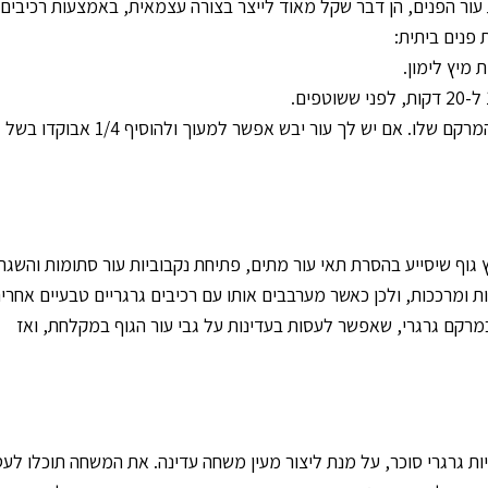
 עור הפנים, הן דבר שקל מאוד לייצר בצורה עצמאית, באמצעות רכיבים
 פנים ביתית:
 מיץ לימון.
מסכה זו תעזור להבהיר את גון העור ולשפר את המרקם שלו. אם יש לך עור יבש אפשר למעוך ולהוסיף 1/4 אבוקדו בשל
 גוף שיסייע בהסרת תאי עור מתים, פתיחת נקבוביות עור סתומות והשגת 
עות ומרככות, ולכן כאשר מערבבים אותו עם רכיבים גרגריים טבעיים אחרי
מרקם גרגרי, שאפשר לעסות בעדינות על גבי עור הגוף במקלחת, ואז
לערבב כפית שמן זית כתית מעולה עם 2 כפיות גרגרי סוכר, על מנת ליצור מעין משחה עדינה. את המשחה תוכלו ל