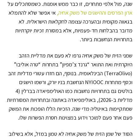
שנה, מול אלפי מתחרים, זו כבר ממש אומנות. כשמסתכלים על
ארון הפרסים וההישגים של משק אחיה,
אי אפשר שלא להתמלא
בגאווה מקומית ובהערכה עצומה לחקלאות הישראלית. לא
מדובר בהבלחות חד-פעמיות, אלא במסורת זכיות יוקרתיות
בתחרויות הנחשבות ביותר.
שמני הזית של משק אחיה גרפו לא פעם את מדליית הזהב
היוקרתית ואת התואר “גרנד צ’מפיון” בתחרות “טרה אוליבו”
(TerraOlivo) הבינלאומית. בנוסף, הם חזרו עטורי מדליות זהב
וכסף מתחרות NYIOOC הנחשבת בניו יורק, ורשמו הישגים
בולטים גם בתחרויות נחשבות כמו האולימפיאדה בברלין (4
מדליות ב-2026), באולימפיאדה באתונה ובתחרויות המסורתיות
שמתקיימות באיטליה מדי שנה. הזכיות הללו הופכות את המשק
פעם אחר פעם למוכר וידוע במצוינות חסרת הפשרות שלו.
הסוד של שמן הזית של משק אחיה לא טמון במזל, אלא בשילוב