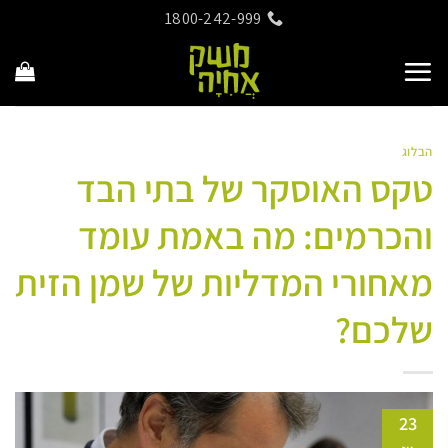
Ski
1800-242-999
t
conten
הבלוג
טקס האוסקר של בתי הבד
והכרמים: מה באמת עומד
מאחורי המדליות של שמן הזית
שלכם?
23