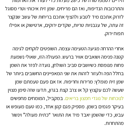
הידיים לטמפרטורה של כ-28 מעלות כדי לעורר את הארומות
והתרכובות הנדיפות, ואז הם מריחים. שמן זית איכותי וטרי מסוגל
לזרוק אתכם מיד לטבע ולהציף אתכם בריחות של עשב שנקצר
זה עתה, של עגבניות טריות, שקדים ירוקים, ארטישוק או אפילו
תפוח ירוק.
אחרי ההרחה מגיעה הטעימה עצמה. השופטים לוקחים לגימה
קטנה פנימה ושואבים אוויר ברעש. הפעולה הזו, שאולי נשמעת
פחות מנומסת כשיושבים סביב השולחן, נועדה לפזר את השמן
בחלל הפה ולעזור לזהות את שני המאפיינים החשובים ביותר של
שמן זית מומלץ: מרירות וחריפות. אז אם פעם טעמתם שמן
שעשה לכם עקצוץ קל או צרב קצת בגרון, תדעו שזה סימן מצוין
לנוכחות של נוגדי חמצון בריאים.
במקביל, המומחים מחפשים
בעיקר פגמים בשמן. מספיק פגם קטן אחד, כמו טעם מעופש או
עבש, כדי שהשמן יאבד מיד את התואר “כתית מעולה” וינשור
מהתחרות.