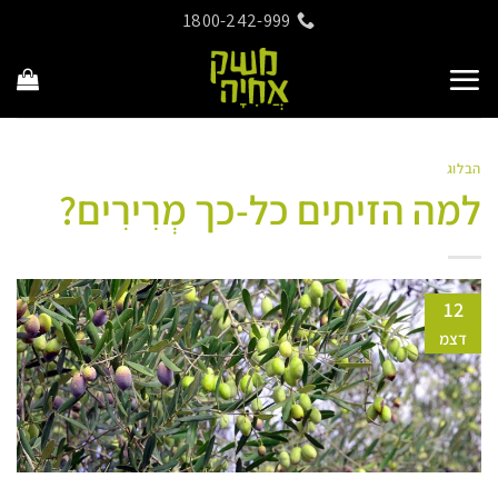
Ski
1800-242-999
t
conten
הבלוג
למה הזיתים כל-כך מְרִירִים?
12
דצמ