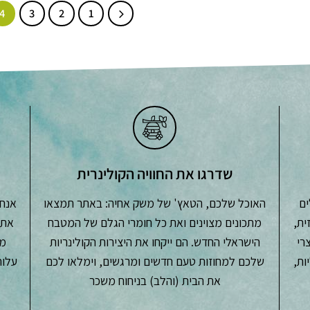
4
3
2
1
יש
מספר
סוגים.
ניתן
לבחור
את
האפשרויות
בעמוד
המוצר
שדרגו את החוויה הקולינרית
ים
האוכל שלכם, הטאץ' של משק אחיה: באתר תמצאו
אנחנ
ית,
מתכונים מצוינים ואת כל חומרי הגלם של המטבח
את 
צרי
הישראלי החדש. הם ייקחו את היצירות הקולינריות
מש
ות,
שלכם למחוזות טעם חדשים ומרגשים, וימלאו לכם
את הבית (והלב) בניחוח משכר