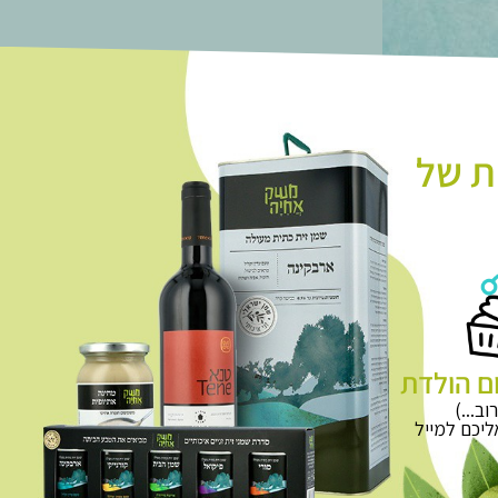
ת של
ם הולדת
וב...)
יכם למייל