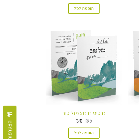
הוספה לסל
כרטיס ברכה: מזל טוב
המחיר
המחיר
₪
0
₪
5
הצטרפות למועדון
המקורי
הנוכחי
היה:
הוא:
הוספה לסל
₪0.
₪5.