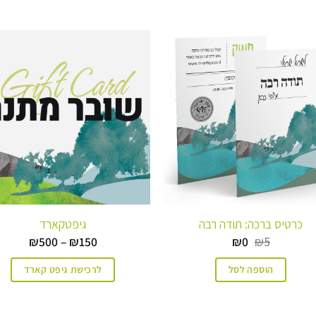
כרטיס ברכה: תודה רבה
גיפטקארד
המחיר
המחיר
טווח
₪
500
–
₪
150
₪
0
₪
5
המקורי
הנוכחי
מחירים
היה:
הוא:
הוספה לסל
לרכישת גיפט קארד
₪5.
₪0.
עד
למוצר
זה