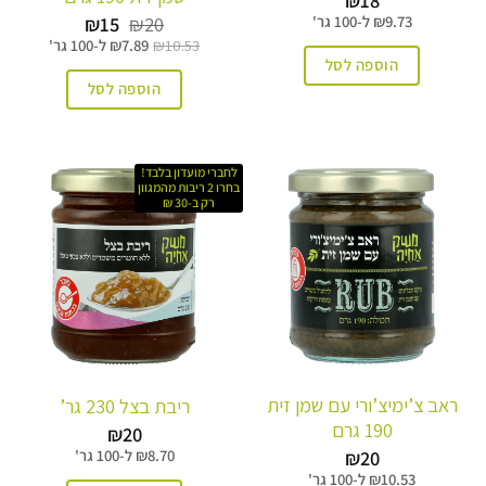
₪
18
המחיר
המחיר
₪
15
₪
20
9.73
₪
ל-
100 גר'
המקורי
הנוכחי
10.53
₪
7.89
₪
ל-
100 גר'
היה:
הוא:
הוספה לסל
₪15.
₪20.
הוספה לסל
לחברי מועדון בלבד!
בחרו 2 ריבות מהמגוון
רק ב-30 ₪
ראב צ’ימיצ’ורי עם שמן זית
ריבת בצל 230 גר’
190 גרם
₪
20
₪
20
8.70
₪
ל-
100 גר'
10.53
₪
ל-
100 גר'