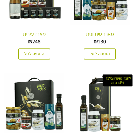
מארז סיתוונית
מארז עירית
₪
248
₪
130
הוספה לסל
הוספה לסל
לחברי מועדון בלבד!
5% הנחה