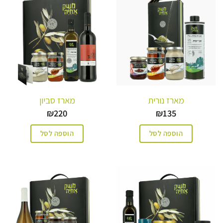
מארז נורית
מארז סביון
₪
220
₪
135
הוספה לסל
הוספה לסל