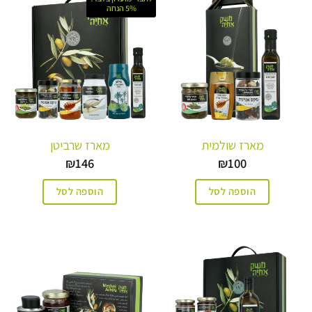
5% הנחה
מארז שולמית
מארז שרביטן
₪
146
₪
100
הוספה לסל
הוספה לסל