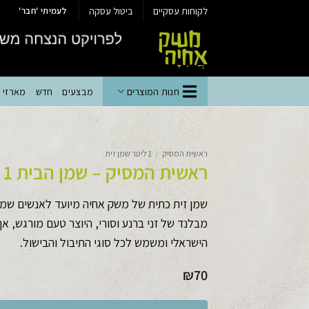
Ski
לקוחות עסקיים
ביטול עסקה
לעמיתי 'חבר'
t
conten
חנות המוצרים
מבצעים
חדש
מארזי יי
ראשית המסיק
/
1 ליטר שמן זית
ראשית המסיק – שמן הבית 1 ליטר
שמן זית כתית של משק אחיה מיועד לאנשים שמע
מבלנד של זני ברנע וסורי, היוצר טעם מורגש, א
הישראלי ומשמש לכל סוגי התיבול והבישול.
₪
70