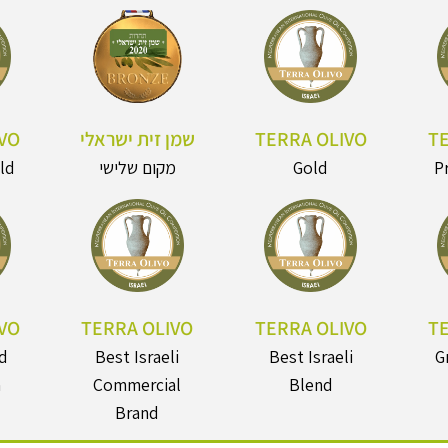
T
TERRA OLIVO
שמן זית ישראלי
VO
P
Gold
מקום שלישי
ld
VO
TERRA OLIVO
TERRA OLIVO
T
nd
Best Israeli
Best Israeli
G
n
Commercial
Blend
Brand