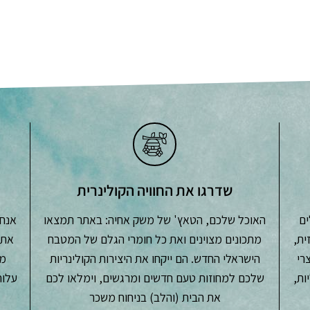
שדרגו את החוויה הקולינרית
ים
האוכל שלכם, הטאץ' של משק אחיה: באתר תמצאו
אנחנ
ית,
מתכונים מצוינים ואת כל חומרי הגלם של המטבח
את 
צרי
הישראלי החדש. הם ייקחו את היצירות הקולינריות
מש
ות,
שלכם למחוזות טעם חדשים ומרגשים, וימלאו לכם
את הבית (והלב) בניחוח משכר