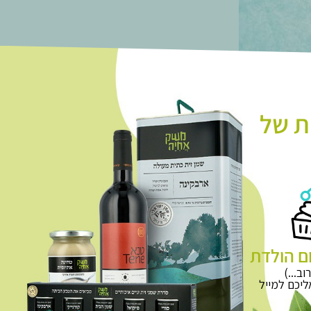
ת של
ם הולדת
וב...)
יכם למייל