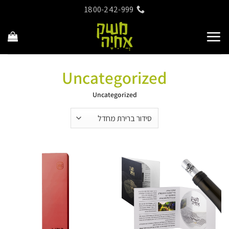
Ski
1800-242-999
t
conten
Uncategorized
Uncategorized