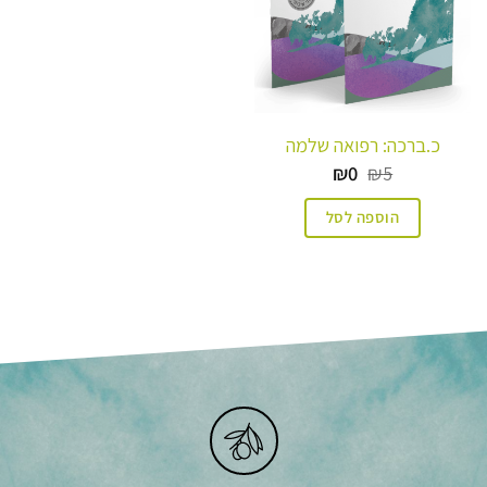
כ.ברכה: רפואה שלמה
המחיר
המחיר
₪
0
₪
5
המקורי
הנוכחי
היה:
הוא:
הוספה לסל
₪0.
₪5.