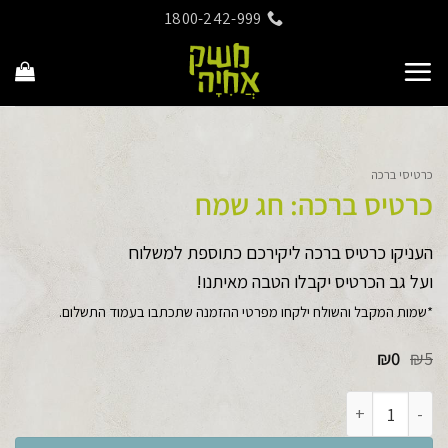
Ski
1800-242-999
t
conten
כרטיסי ברכה
כרטיס ברכה: חג שמח
העניקו כרטיס ברכה ליקירכם כתוספת למשלוח
ועל גב הכרטיס יקבלו הטבה מאיתנו!
*שמות המקבל והשולח ילקחו מפרטי ההזמנה שתכתבו בעמוד התשלום.
המחיר
המחיר
₪
0
₪
5
המקורי
הנוכחי
היה:
הוא:
כמות של כרטיס ברכה: חג שמח
₪0.
₪5.