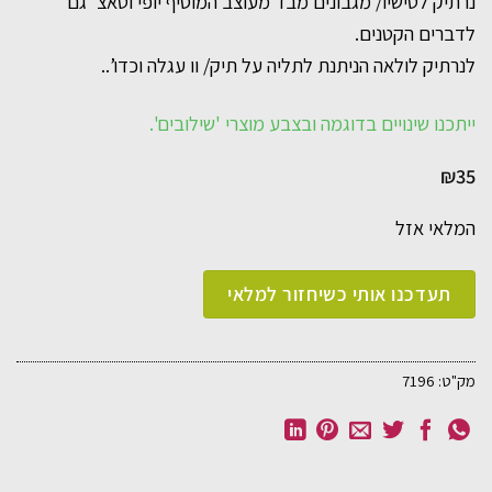
נרתיק לטישיו/ מגבונים מבד מעוצב המוסיף יופי וטאצ’ גם
לדברים הקטנים.
לנרתיק לולאה הניתנת לתליה על תיק/ וו עגלה וכדו’..
ייתכנו שינויים בדוגמה ובצבע מוצרי 'שילובים'.
₪
35
המלאי אזל
מק"ט:
7196